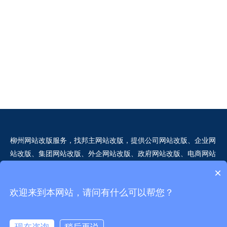
柳州
城中
融水
融安
鹿寨
柳城
柳江
柳北
柳南
鱼峰
三江
柳州网站改版服务，找邦主网站改版，提供公司网站改版、企业网
站改版、集团网站改版、外企网站改版、政府网站改版、电商网站
改版、协会网站改版等各类型网站改版服务。
×
欢迎来到本网站，请问有什么可以帮您？
©laigaiban.com 邦主网站改版 版权所有
京ICP备15067352号-12