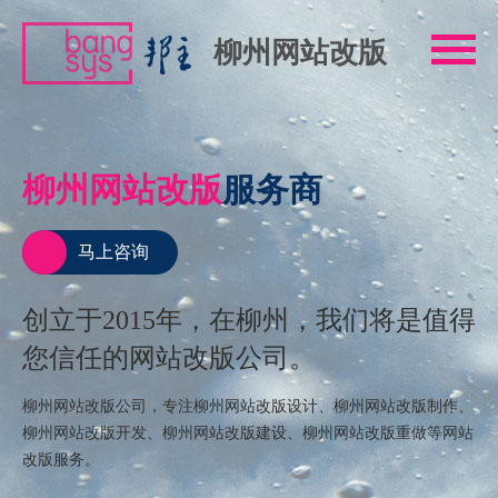
柳州网站改版
柳州网站改版
服务商
马上咨询
创立于2015年，在柳州，我们将是值得
您信任的网站改版公司。
柳州网站改版公司，专注柳州网站改版设计、柳州网站改版制作、
柳州网站改版开发、柳州网站改版建设、柳州网站改版重做等网站
改版服务。